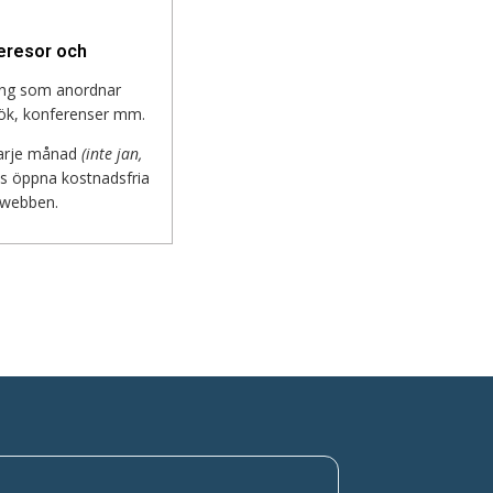
eresor och
ning som anordnar
ök, konferenser mm.
varje månad
(inte jan,
s öppna kostnadsfria
 webben.