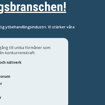
ngsbranschen!
ig ytbehandlingsindustri. Vi stärker våra
gång till unika förmåner som
din konkurrenskraft:
och nätverk
forum
ar
r