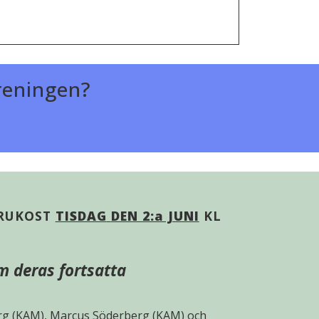
öreningen?
FRUKOST
TISDAG
DEN 2:a JUNI
KL
 deras fortsatta
erg (KAM), Marcus Söderberg (KAM) och