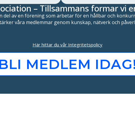
ociation – Tillsammans formar vi e
n del av en förening som arbetar för en hållbar och konkurr
stärker våra medlemmar genom kunskap, nätverk och påver
Här hittar du vår Integritetspolicy
BLI MEDLEM IDAG