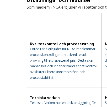
Utbildningar och resurser
Som medlem i NCA erbjuder vi rabatter och till
Kvaliteskontroll och processtyrning
M
Cotec Labs erbjuder nu NCAs medlemmar
S
processkontroll genom ackrediterad
s
provning till ett rabatterat pris. Detta sker
d
månadsvis och innebär bland annat kontroll
p
av skiktets korrosionsmotstånd och
processtabilitet.
Tekniska verken
H
Tekniska Verken har en unik anläggning för
S