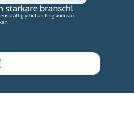
n starkare bransch!
enskraftig ytbehandlingsindustri.
kan.
!