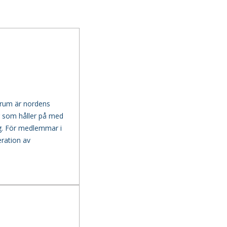
orum är nordens
ig som håller på med
ng. För medlemmar i
ration av