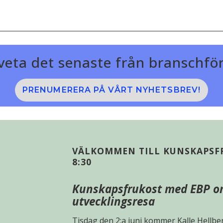
å veta det senaste från branschf
PRENUMERERA PÅ VÅRT NYHETSBREV!
VÄLKOMMEN TILL KUNSKAPS
8:30
Kunskapsfrukost med EBP om
utvecklingsresa
Tisdag den 2:a juni kommer Kalle Hellb