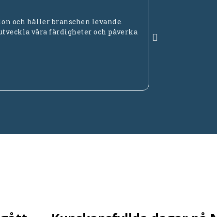
on och håller branschen levande.
En förening so
 utveckla våra färdigheter och påverka